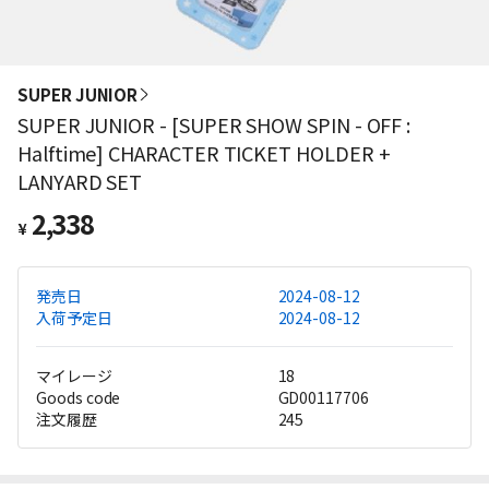
SUPER JUNIOR
SUPER JUNIOR - [SUPER SHOW SPIN - OFF :
Halftime] CHARACTER TICKET HOLDER +
LANYARD SET
2,338
¥
発売日
2024-08-12
入荷予定日
2024-08-12
マイレージ
18
Goods code
GD00117706
注文履歴
245