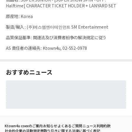
Halftime] CHARACTER TICKET HOLDER + LANYARD SET
原産地
:
Korea
製造/輸入
:
(주)에스엠엔터테인먼트 SM Entertainment
品質保証基準
:
関連法及び消費者紛争の解決規定に従う
AS 責任者の連絡先
:
Ktown4u, 02-552-0978
おすすめニュース
Ktown4u coexのご案内
お知らせ
よくあるご質問
ニュース
利用約款
社会的企業の活動
特定商取り引きに関する法律に基づく表記