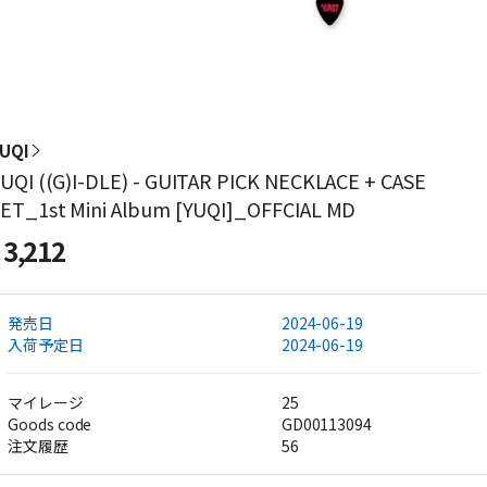
UQI
UQI ((G)I-DLE) - GUITAR PICK NECKLACE + CASE
ET_1st Mini Album [YUQI]_OFFCIAL MD
3,212
発売日
2024-06-19
入荷予定日
2024-06-19
マイレージ
25
Goods code
GD00113094
注文履歴
56