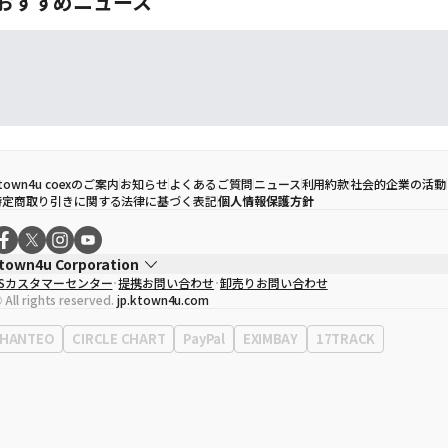
おすすめニュース
town4u coexのご案内
お知らせ
よくあるご質問
ニュース
利用約款
社会的企業の活動
特定商取り引きに関する法律に基づく表記
個人情報保護方針
town4u Corporation
CSカスタマーセンター
提携お問い合わせ
卸売りお問い合わせ
代表取締役
ソン・ヒョミン
 All rights reserved.
jp.ktown4u.com
事業者登録番号
120-87-71116
Context
0120-23-7523
HANTEO
CIRCLE CHART
PayPal
EXIMBAY
17TRACK
事務所住所
ソウル特別市江南区永東大路513、3階(三成洞、coex)