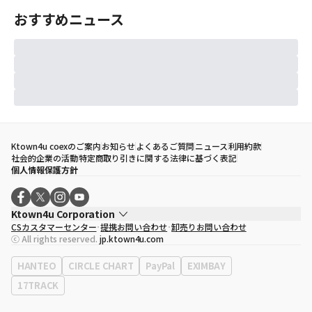
おすすめニュース
Ktown4u coexのご案内
お知らせ
よくあるご質問
ニュース
利用約款
社会的企業の活動
特定商取り引きに関する法律に基づく表記
個人情報保護方針
Ktown4u Corporation
CSカスタマーセンター
提携お問い合わせ
卸売りお問い合わせ
代表取締役
ソン・ヒョミン
ⓒ All rights reserved.
jp.ktown4u.com
事業者登録番号
120-87-71116
eContext
0120-23-7523
HANTEO
CIRCLE CHART
PayPal
EXIMBAY
事務所住所
ソウル特別市江南区永東大路513、3階(三成洞、coex)
17TRACK