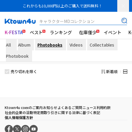
これからも10,000円以上のご購入で送料無料！
キャラクターMDコレクション
K-FESTA
ベスト
ランキング
在庫僅少
イベント
K
All
Album
Photobooks
Videos
Collectables
Photobook
売り切れを除く
新着順
Ktown4u coexのご案内
お知らせ
よくあるご質問
ニュース
利用約款
社会的企業の活動
特定商取り引きに関する法律に基づく表記
個人情報保護方針