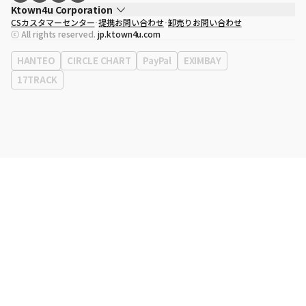
Ktown4u Corporation
CSカスタマーセンター
提携お問い合わせ
卸売りお問い合わせ
代表取締役
ソン・ヒョミン
ⓒ All rights reserved.
jp.ktown4u.com
事業者登録番号
120-87-71116
eContext
0120-23-7523
HANTEO
CIRCLE CHART
PayPal
EXIMBAY
事務所住所
ソウル特別市江南区永東大路513、3階(三成洞、coex)
17TRACK