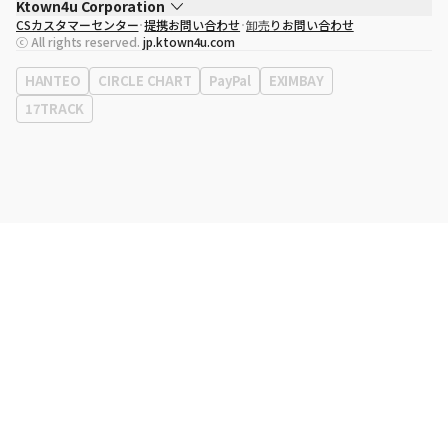
Ktown4u Corporation
CSカスタマーセンター
提携お問い合わせ
卸売りお問い合わせ
代表取締役
ソン・ヒョミン
ⓒ All rights reserved.
jp.ktown4u.com
事業者登録番号
120-87-71116
eContext
0120-23-7523
HANTEO
CIRCLE CHART
PayPal
EXIMBAY
事務所住所
ソウル特別市江南区永東大路513、3階(三成洞、coex)
17TRACK