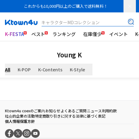
これからも10,000円以上のご購入で送料無料！
キャラクターMDコレクション
K-FESTA
ベスト
ランキング
在庫僅少
イベント
K
Young K
All
K-POP
K-Contents
K-Style
Ktown4u coexのご案内
お知らせ
よくあるご質問
ニュース
利用約款
社会的企業の活動
特定商取り引きに関する法律に基づく表記
個人情報保護方針