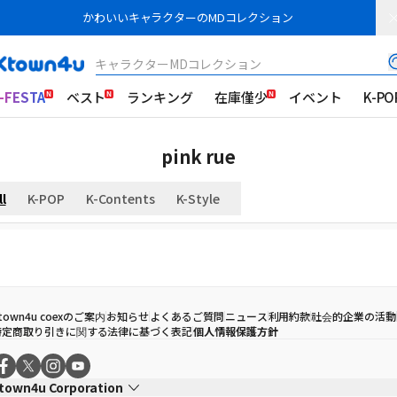
かわいいキャラクターのMDコレクション
キャラクターMDコレクション
-FESTA
ベスト
ランキング
在庫僅少
イベント
K-PO
pink rue
ll
K-POP
K-Contents
K-Style
town4u coexのご案内
お知らせ
よくあるご質問
ニュース
利用約款
社会的企業の活動
特定商取り引きに関する法律に基づく表記
個人情報保護方針
town4u Corporation