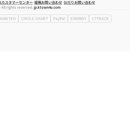
CSカスタマーセンター
提携お問い合わせ
卸売りお問い合わせ
代表取締役
ソン・ヒョミン
 All rights reserved.
jp.ktown4u.com
事業者登録番号
120-87-71116
Context
0120-23-7523
HANTEO
CIRCLE CHART
PayPal
EXIMBAY
17TRACK
事務所住所
ソウル特別市江南区永東大路513、3階(三成洞、coex)