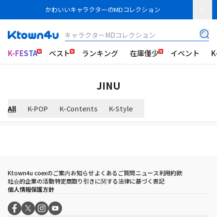
かわいいキャラクターのMDコレクション
キャラクターMDコレクション
K-FESTA
ベスト
ランキング
在庫僅少
イベント
K
JINU
All
K-POP
K-Contents
K-Style
Ktown4u coexのご案内
お知らせ
よくあるご質問
ニュース
利用約款
社会的企業の活動
特定商取り引きに関する法律に基づく表記
個人情報保護方針