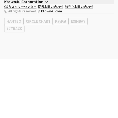
Ktown4u Corporation
CSカスタマーセンター
提携お問い合わせ
卸売りお問い合わせ
代表取締役
ソン・ヒョミン
ⓒ All rights reserved.
jp.ktown4u.com
事業者登録番号
120-87-71116
eContext
0120-23-7523
HANTEO
CIRCLE CHART
PayPal
EXIMBAY
事務所住所
ソウル特別市江南区永東大路513、3階(三成洞、coex)
17TRACK