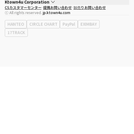
Ktown4u Corporation
CSカスタマーセンター
提携お問い合わせ
卸売りお問い合わせ
代表取締役
ソン・ヒョミン
ⓒ All rights reserved.
jp.ktown4u.com
事業者登録番号
120-87-71116
eContext
0120-23-7523
HANTEO
CIRCLE CHART
PayPal
EXIMBAY
事務所住所
ソウル特別市江南区永東大路513、3階(三成洞、coex)
17TRACK