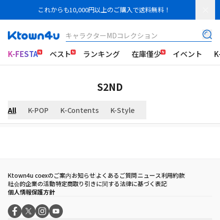
これからも10,000円以上のご購入で送料無料！
キャラクターMDコレクション
K-FESTA
ベスト
ランキング
在庫僅少
イベント
K
S2ND
All
K-POP
K-Contents
K-Style
Ktown4u coexのご案内
お知らせ
よくあるご質問
ニュース
利用約款
社会的企業の活動
特定商取り引きに関する法律に基づく表記
個人情報保護方針