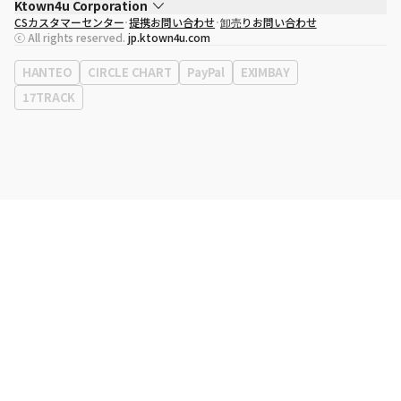
Ktown4u Corporation
CSカスタマーセンター
提携お問い合わせ
卸売りお問い合わせ
代表取締役
ソン・ヒョミン
ⓒ All rights reserved.
jp.ktown4u.com
事業者登録番号
120-87-71116
eContext
0120-23-7523
HANTEO
CIRCLE CHART
PayPal
EXIMBAY
事務所住所
ソウル特別市江南区永東大路513、3階(三成洞、coex)
17TRACK