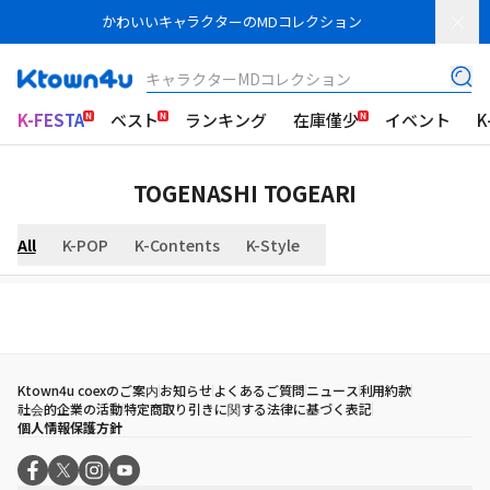
かわいいキャラクターのMDコレクション
キャラクターMDコレクション
K-FESTA
ベスト
ランキング
在庫僅少
イベント
K
TOGENASHI TOGEARI
All
K-POP
K-Contents
K-Style
Ktown4u coexのご案内
お知らせ
よくあるご質問
ニュース
利用約款
社会的企業の活動
特定商取り引きに関する法律に基づく表記
個人情報保護方針