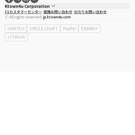
Ktown4u Corporation
CSカスタマーセンター
提携お問い合わせ
卸売りお問い合わせ
代表取締役
ソン・ヒョミン
ⓒ All rights reserved.
jp.ktown4u.com
事業者登録番号
120-87-71116
eContext
0120-23-7523
HANTEO
CIRCLE CHART
PayPal
EXIMBAY
事務所住所
ソウル特別市江南区永東大路513、3階(三成洞、coex)
17TRACK