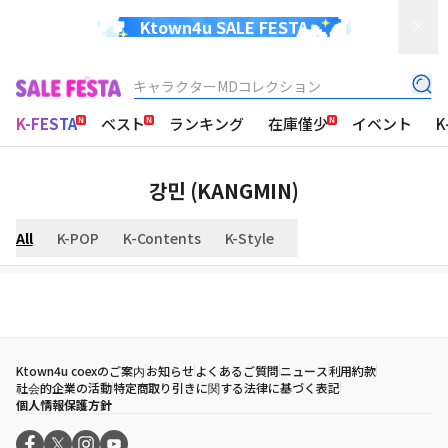
Ktown4u SALE FESTA
キャラクターMDコレクション
K-FESTA
ベスト
ランキング
在庫僅少
イベント
K
강민 (KANGMIN)
All
K-POP
K-Contents
K-Style
Ktown4u coexのご案内
お知らせ
よくあるご質問
ニュース
利用約款
社会的企業の活動
特定商取り引きに関する法律に基づく表記
個人情報保護方針