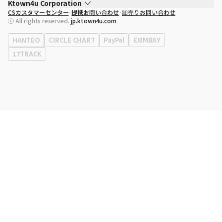
Ktown4u Corporation
CSカスタマーセンター
提携お問い合わせ
卸売りお問い合わせ
代表取締役
ソン・ヒョミン
ⓒ All rights reserved.
jp.ktown4u.com
事業者登録番号
120-87-71116
eContext
0120-23-7523
HANTEO
CIRCLE CHART
PayPal
EXIMBAY
事務所住所
ソウル特別市江南区永東大路513、3階(三成洞、coex)
17TRACK