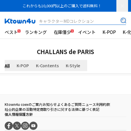
これからも10,000円以上のご購入で送料無料！
キャラクターMDコレクション
ベスト
ランキング
在庫僅少
イベント
K-POP
K-
CHALLANS de PARIS
All
K-POP
K-Contents
K-Style
Ktown4u coexのご案内
お知らせ
よくあるご質問
ニュース
利用約款
社会的企業の活動
特定商取り引きに関する法律に基づく表記
個人情報保護方針