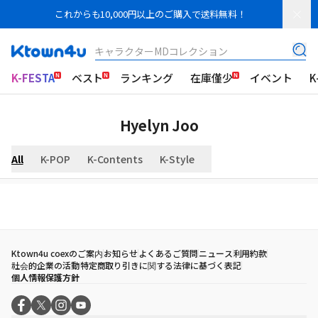
これからも10,000円以上のご購入で送料無料！
キャラクターMDコレクション
K-FESTA
ベスト
ランキング
在庫僅少
イベント
K
Hyelyn Joo
All
K-POP
K-Contents
K-Style
Ktown4u coexのご案内
お知らせ
よくあるご質問
ニュース
利用約款
社会的企業の活動
特定商取り引きに関する法律に基づく表記
個人情報保護方針