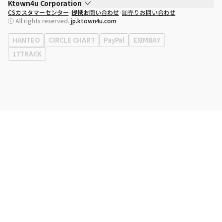
Ktown4u Corporation
CSカスタマーセンター
提携お問い合わせ
卸売りお問い合わせ
代表取締役
ソン・ヒョミン
ⓒ All rights reserved.
jp.ktown4u.com
事業者登録番号
120-87-71116
eContext
0120-23-7523
HANTEO
CIRCLE CHART
PayPal
EXIMBAY
事務所住所
ソウル特別市江南区永東大路513、3階(三成洞、coex)
17TRACK