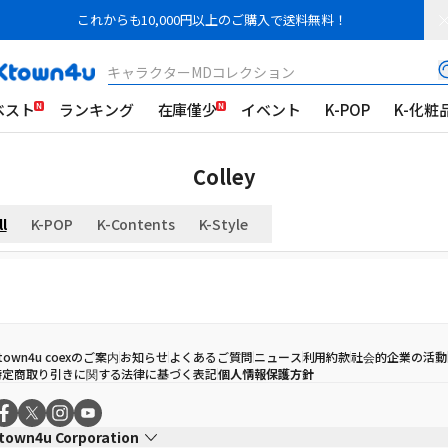
これからも10,000円以上のご購入で送料無料！
キャラクターMDコレクション
ベスト
ランキング
在庫僅少
イベント
K-POP
K-化粧
Colley
ll
K-POP
K-Contents
K-Style
town4u coexのご案内
お知らせ
よくあるご質問
ニュース
利用約款
社会的企業の活動
特定商取り引きに関する法律に基づく表記
個人情報保護方針
town4u Corporation