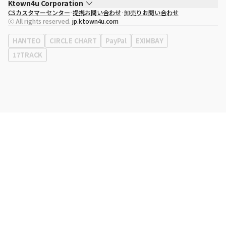
Ktown4u Corporation
CSカスタマーセンター
提携お問い合わせ
卸売りお問い合わせ
代表取締役
ソン・ヒョミン
ⓒ All rights reserved.
jp.ktown4u.com
事業者登録番号
120-87-71116
eContext
0120-23-7523
HANTEO
CIRCLE CHART
PayPal
EXIMBAY
事務所住所
ソウル特別市江南区永東大路513、3階(三成洞、coex)
17TRACK