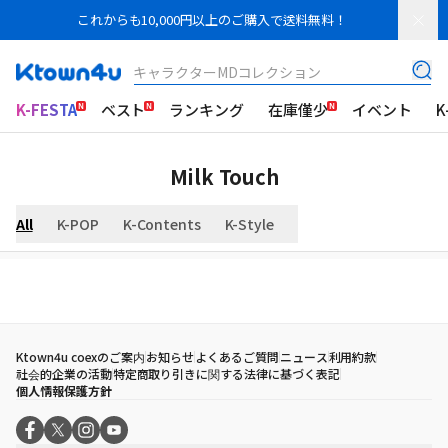
これからも10,000円以上のご購入で送料無料！
キャラクターMDコレクション
K-FESTA
ベスト
ランキング
在庫僅少
イベント
K
Milk Touch
All
K-POP
K-Contents
K-Style
Ktown4u coexのご案内
お知らせ
よくあるご質問
ニュース
利用約款
社会的企業の活動
特定商取り引きに関する法律に基づく表記
個人情報保護方針