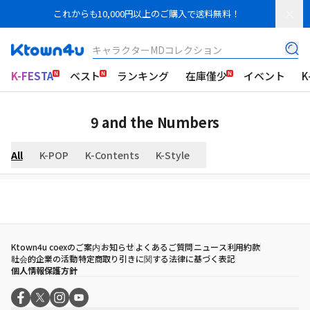
これからも10,000円以上のご購入で送料無料！
キャラクターMDコレクション
K-FESTA
ベスト
ランキング
在庫僅少
イベント
K
9 and the Numbers
All
K-POP
K-Contents
K-Style
Ktown4u coexのご案内
お知らせ
よくあるご質問
ニュース
利用約款
社会的企業の活動
特定商取り引きに関する法律に基づく表記
個人情報保護方針