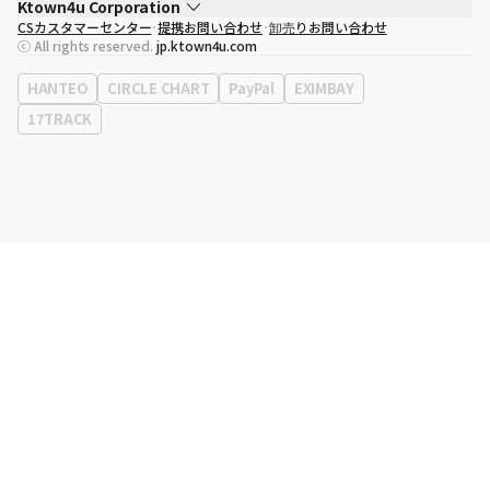
Ktown4u Corporation
CSカスタマーセンター
提携お問い合わせ
卸売りお問い合わせ
代表取締役
ソン・ヒョミン
ⓒ All rights reserved.
jp.ktown4u.com
事業者登録番号
120-87-71116
eContext
0120-23-7523
HANTEO
CIRCLE CHART
PayPal
EXIMBAY
事務所住所
ソウル特別市江南区永東大路513、3階(三成洞、coex)
17TRACK