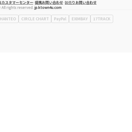
CSカスタマーセンター
提携お問い合わせ
卸売りお問い合わせ
代表取締役
ソン・ヒョミン
 All rights reserved.
jp.ktown4u.com
事業者登録番号
120-87-71116
Context
0120-23-7523
HANTEO
CIRCLE CHART
PayPal
EXIMBAY
17TRACK
事務所住所
ソウル特別市江南区永東大路513、3階(三成洞、coex)