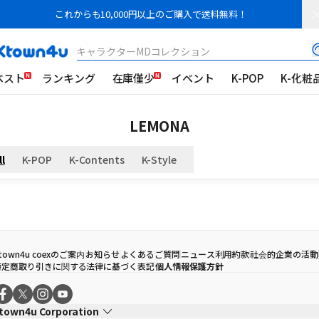
これからも10,000円以上のご購入で送料無料！
キャラクターMDコレクション
ベスト
ランキング
在庫僅少
イベント
K-POP
K-化粧
LEMONA
ll
K-POP
K-Contents
K-Style
town4u coexのご案内
お知らせ
よくあるご質問
ニュース
利用約款
社会的企業の活動
特定商取り引きに関する法律に基づく表記
個人情報保護方針
town4u Corporation