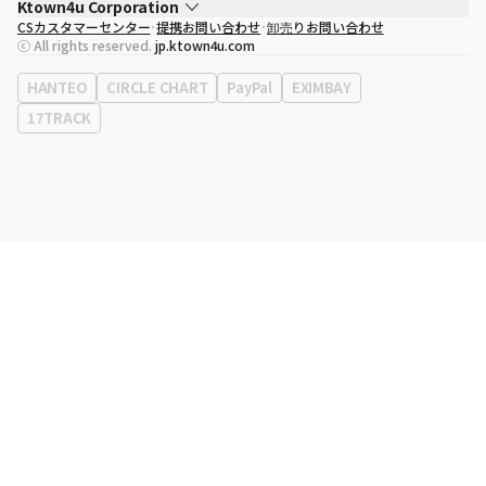
Ktown4u Corporation
CSカスタマーセンター
提携お問い合わせ
卸売りお問い合わせ
代表取締役
ソン・ヒョミン
ⓒ All rights reserved.
jp.ktown4u.com
事業者登録番号
120-87-71116
eContext
0120-23-7523
HANTEO
CIRCLE CHART
PayPal
EXIMBAY
事務所住所
ソウル特別市江南区永東大路513、3階(三成洞、coex)
17TRACK