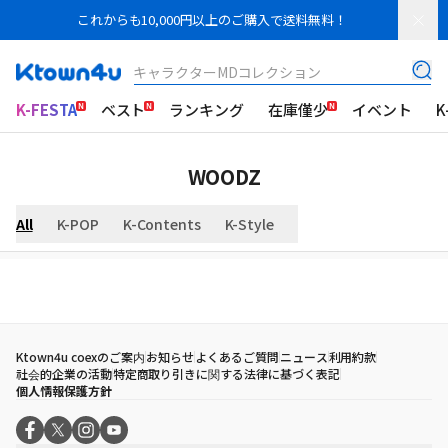
これからも10,000円以上のご購入で送料無料！
キャラクターMDコレクション
K-FESTA
ベスト
ランキング
在庫僅少
イベント
K
WOODZ
All
K-POP
K-Contents
K-Style
Ktown4u coexのご案内
お知らせ
よくあるご質問
ニュース
利用約款
社会的企業の活動
特定商取り引きに関する法律に基づく表記
個人情報保護方針