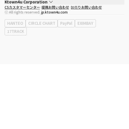
Ktown4u Corporation
CSカスタマーセンター
提携お問い合わせ
卸売りお問い合わせ
代表取締役
ソン・ヒョミン
ⓒ All rights reserved.
jp.ktown4u.com
事業者登録番号
120-87-71116
eContext
0120-23-7523
HANTEO
CIRCLE CHART
PayPal
EXIMBAY
事務所住所
ソウル特別市江南区永東大路513、3階(三成洞、coex)
17TRACK