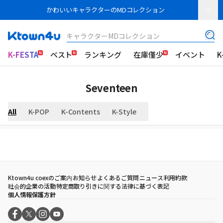
かわいいキャラクターのMDコレクション
キャラクターMDコレクション
K-FESTA
ベスト
ランキング
在庫僅少
イベント
K
Seventeen
All
K-POP
K-Contents
K-Style
Ktown4u coexのご案内
お知らせ
よくあるご質問
ニュース
利用約款
社会的企業の活動
特定商取り引きに関する法律に基づく表記
個人情報保護方針