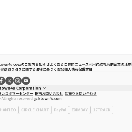
town4u coexのご案内
お知らせ
よくあるご質問
ニュース
利用約款
社会的企業の活動
特定商取り引きに関する法律に基づく表記
個人情報保護方針
town4u Corporation
CSカスタマーセンター
提携お問い合わせ
卸売りお問い合わせ
代表取締役
ソン・ヒョミン
 All rights reserved.
jp.ktown4u.com
事業者登録番号
120-87-71116
Context
0120-23-7523
HANTEO
CIRCLE CHART
PayPal
EXIMBAY
17TRACK
事務所住所
ソウル特別市江南区永東大路513、3階(三成洞、coex)