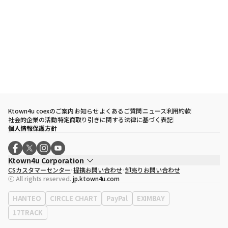
Ktown4u coexのご案内
お知らせ
よくあるご質問
ニュース
利用約款
社会的企業の活動
特定商取り引きに関する法律に基づく表記
個人情報保護方針
Ktown4u Corporation
CSカスタマーセンター
提携お問い合わせ
卸売りお問い合わせ
代表取締役
ソン・ヒョミン
ⓒ All rights reserved.
jp.ktown4u.com
事業者登録番号
120-87-71116
eContext
0120-23-7523
HANTEO
CIRCLE CHART
PayPal
EXIMBAY
事務所住所
ソウル特別市江南区永東大路513、3階(三成洞、coex)
17TRACK