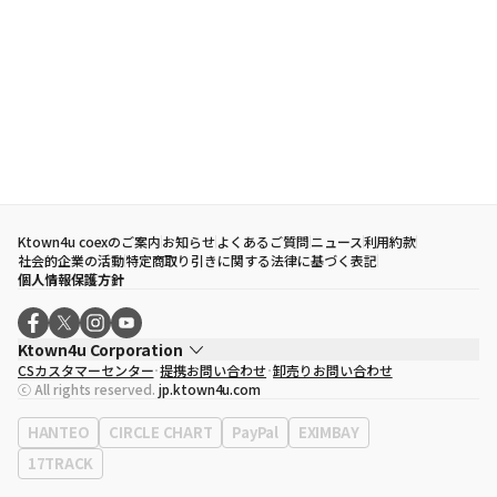
Ktown4u coexのご案内
お知らせ
よくあるご質問
ニュース
利用約款
社会的企業の活動
特定商取り引きに関する法律に基づく表記
個人情報保護方針
Ktown4u Corporation
CSカスタマーセンター
提携お問い合わせ
卸売りお問い合わせ
代表取締役
ソン・ヒョミン
ⓒ All rights reserved.
jp.ktown4u.com
事業者登録番号
120-87-71116
eContext
0120-23-7523
HANTEO
CIRCLE CHART
PayPal
EXIMBAY
事務所住所
ソウル特別市江南区永東大路513、3階(三成洞、coex)
17TRACK