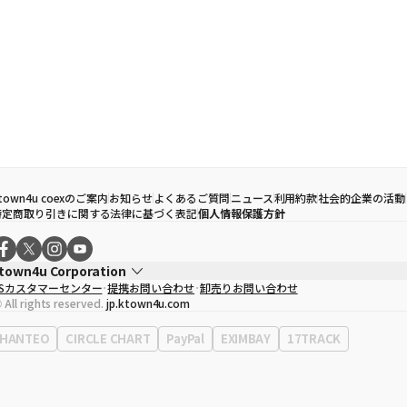
town4u coexのご案内
お知らせ
よくあるご質問
ニュース
利用約款
社会的企業の活動
特定商取り引きに関する法律に基づく表記
個人情報保護方針
town4u Corporation
CSカスタマーセンター
提携お問い合わせ
卸売りお問い合わせ
代表取締役
ソン・ヒョミン
 All rights reserved.
jp.ktown4u.com
事業者登録番号
120-87-71116
Context
0120-23-7523
HANTEO
CIRCLE CHART
PayPal
EXIMBAY
17TRACK
事務所住所
ソウル特別市江南区永東大路513、3階(三成洞、coex)