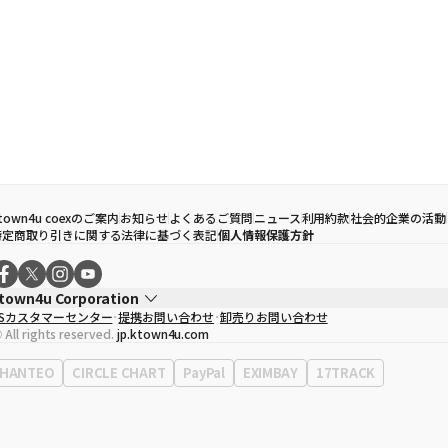
town4u coexのご案内
お知らせ
よくあるご質問
ニュース
利用約款
社会的企業の活動
特定商取り引きに関する法律に基づく表記
個人情報保護方針
town4u Corporation
CSカスタマーセンター
提携お問い合わせ
卸売りお問い合わせ
代表取締役
ソン・ヒョミン
 All rights reserved.
jp.ktown4u.com
事業者登録番号
120-87-71116
Context
0120-23-7523
HANTEO
CIRCLE CHART
PayPal
EXIMBAY
17TRACK
事務所住所
ソウル特別市江南区永東大路513、3階(三成洞、coex)