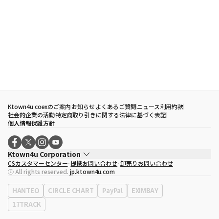
Ktown4u coexのご案内
お知らせ
よくあるご質問
ニュース
利用約款
社会的企業の活動
特定商取り引きに関する法律に基づく表記
個人情報保護方針
Ktown4u Corporation
CSカスタマーセンター
提携お問い合わせ
卸売りお問い合わせ
代表取締役
ソン・ヒョミン
ⓒ All rights reserved.
jp.ktown4u.com
事業者登録番号
120-87-71116
eContext
0120-23-7523
HANTEO
CIRCLE CHART
PayPal
EXIMBAY
事務所住所
ソウル特別市江南区永東大路513、3階(三成洞、coex)
17TRACK