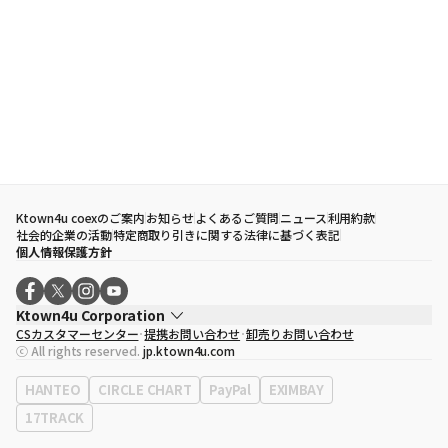
Ktown4u coexのご案内
お知らせ
よくあるご質問
ニュース
利用約款
社会的企業の活動
特定商取り引きに関する法律に基づく表記
個人情報保護方針
Ktown4u Corporation
CSカスタマーセンター
提携お問い合わせ
卸売りお問い合わせ
代表取締役
ソン・ヒョミン
ⓒ All rights reserved.
jp.ktown4u.com
事業者登録番号
120-87-71116
eContext
0120-23-7523
HANTEO
CIRCLE CHART
PayPal
EXIMBAY
事務所住所
ソウル特別市江南区永東大路513、3階(三成洞、coex)
17TRACK