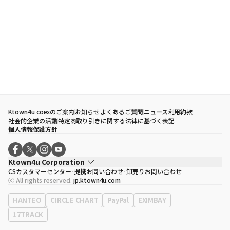
Ktown4u coexのご案内
お知らせ
よくあるご質問
ニュース
利用約款
社会的企業の活動
特定商取り引きに関する法律に基づく表記
個人情報保護方針
Ktown4u Corporation
CSカスタマーセンター
提携お問い合わせ
卸売りお問い合わせ
代表取締役
ソン・ヒョミン
ⓒ All rights reserved.
jp.ktown4u.com
事業者登録番号
120-87-71116
eContext
0120-23-7523
HANTEO
CIRCLE CHART
PayPal
EXIMBAY
事務所住所
ソウル特別市江南区永東大路513、3階(三成洞、coex)
17TRACK