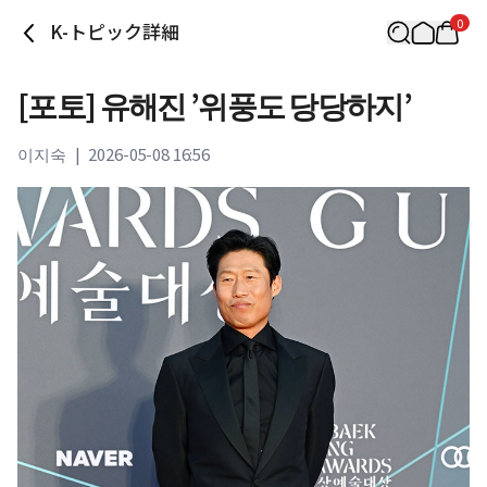
0
K-トピック詳細
[포토] 유해진 ’위풍도 당당하지’
이지숙
|
2026-05-08 16:56