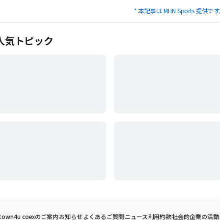
* 本記事は MHN Sports 提供で
人気トピック
town4u coexのご案内
お知らせ
よくあるご質問
ニュース
利用約款
社会的企業の活動