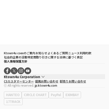
Ktown4u coexのご案内
お知らせ
よくあるご質問
ニュース
利用約款
社会的企業の活動
特定商取り引きに関する法律に基づく表記
個人情報保護方針
Ktown4u Corporation
CSカスタマーセンター
提携お問い合わせ
卸売りお問い合わせ
代表取締役
ソン・ヒョミン
ⓒ All rights reserved.
jp.ktown4u.com
事業者登録番号
120-87-71116
eContext
0120-23-7523
HANTEO
CIRCLE CHART
PayPal
EXIMBAY
事務所住所
ソウル特別市江南区永東大路513、3階(三成洞、coex)
17TRACK