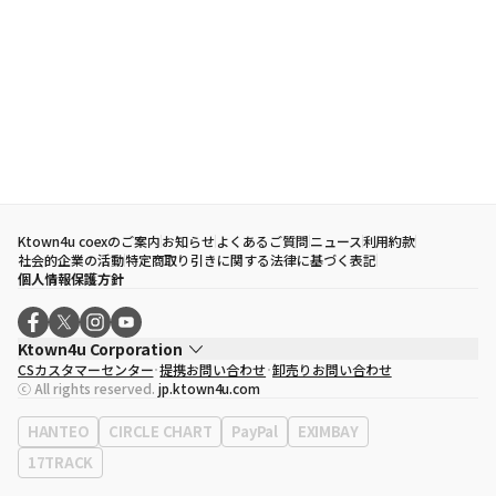
Ktown4u coexのご案内
お知らせ
よくあるご質問
ニュース
利用約款
社会的企業の活動
特定商取り引きに関する法律に基づく表記
個人情報保護方針
Ktown4u Corporation
CSカスタマーセンター
提携お問い合わせ
卸売りお問い合わせ
代表取締役
ソン・ヒョミン
ⓒ All rights reserved.
jp.ktown4u.com
事業者登録番号
120-87-71116
eContext
0120-23-7523
HANTEO
CIRCLE CHART
PayPal
EXIMBAY
事務所住所
ソウル特別市江南区永東大路513、3階(三成洞、coex)
17TRACK