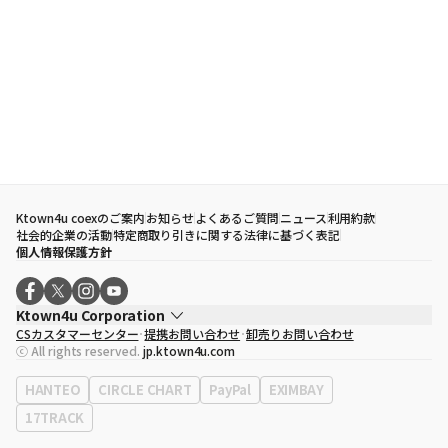
Ktown4u coexのご案内
お知らせ
よくあるご質問
ニュース
利用約款
社会的企業の活動
特定商取り引きに関する法律に基づく表記
個人情報保護方針
Ktown4u Corporation
CSカスタマーセンター
提携お問い合わせ
卸売りお問い合わせ
代表取締役
ソン・ヒョミン
ⓒ All rights reserved.
jp.ktown4u.com
事業者登録番号
120-87-71116
eContext
0120-23-7523
HANTEO
CIRCLE CHART
PayPal
EXIMBAY
事務所住所
ソウル特別市江南区永東大路513、3階(三成洞、coex)
17TRACK