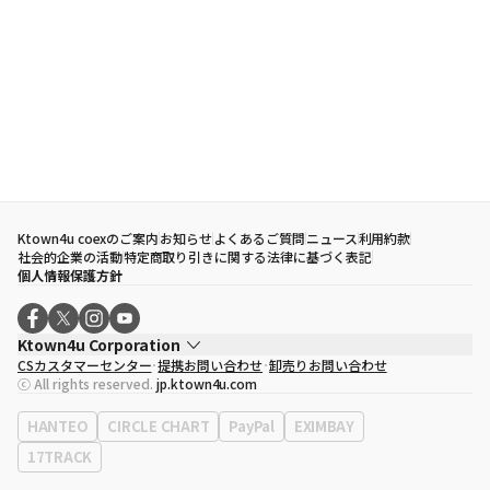
Ktown4u coexのご案内
お知らせ
よくあるご質問
ニュース
利用約款
社会的企業の活動
特定商取り引きに関する法律に基づく表記
個人情報保護方針
Ktown4u Corporation
CSカスタマーセンター
提携お問い合わせ
卸売りお問い合わせ
代表取締役
ソン・ヒョミン
ⓒ All rights reserved.
jp.ktown4u.com
事業者登録番号
120-87-71116
eContext
0120-23-7523
HANTEO
CIRCLE CHART
PayPal
EXIMBAY
事務所住所
ソウル特別市江南区永東大路513、3階(三成洞、coex)
17TRACK