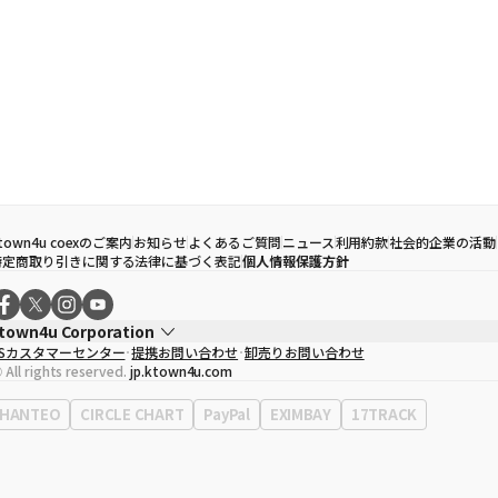
town4u coexのご案内
お知らせ
よくあるご質問
ニュース
利用約款
社会的企業の活動
特定商取り引きに関する法律に基づく表記
個人情報保護方針
town4u Corporation
CSカスタマーセンター
提携お問い合わせ
卸売りお問い合わせ
代表取締役
ソン・ヒョミン
 All rights reserved.
jp.ktown4u.com
事業者登録番号
120-87-71116
Context
0120-23-7523
HANTEO
CIRCLE CHART
PayPal
EXIMBAY
17TRACK
事務所住所
ソウル特別市江南区永東大路513、3階(三成洞、coex)