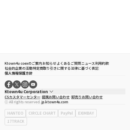
Ktown4u coexのご案内
お知らせ
よくあるご質問
ニュース
利用約款
社会的企業の活動
特定商取り引きに関する法律に基づく表記
個人情報保護方針
Ktown4u Corporation
CSカスタマーセンター
提携お問い合わせ
卸売りお問い合わせ
代表取締役
ソン・ヒョミン
ⓒ All rights reserved.
jp.ktown4u.com
事業者登録番号
120-87-71116
eContext
0120-23-7523
HANTEO
CIRCLE CHART
PayPal
EXIMBAY
事務所住所
ソウル特別市江南区永東大路513、3階(三成洞、coex)
17TRACK