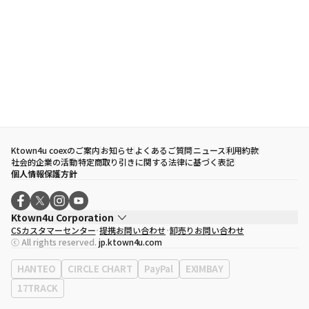
Ktown4u coexのご案内
お知らせ
よくあるご質問
ニュース
利用約款
社会的企業の活動
特定商取り引きに関する法律に基づく表記
個人情報保護方針
Ktown4u Corporation
CSカスタマーセンター
提携お問い合わせ
卸売りお問い合わせ
代表取締役
ソン・ヒョミン
ⓒ All rights reserved.
jp.ktown4u.com
事業者登録番号
120-87-71116
eContext
0120-23-7523
HANTEO
CIRCLE CHART
PayPal
EXIMBAY
事務所住所
ソウル特別市江南区永東大路513、3階(三成洞、coex)
17TRACK