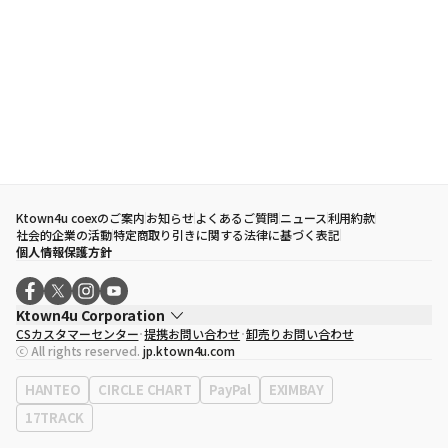
Ktown4u coexのご案内
お知らせ
よくあるご質問
ニュース
利用約款
社会的企業の活動
特定商取り引きに関する法律に基づく表記
個人情報保護方針
Ktown4u Corporation
CSカスタマーセンター
提携お問い合わせ
卸売りお問い合わせ
代表取締役
ソン・ヒョミン
ⓒ All rights reserved.
jp.ktown4u.com
事業者登録番号
120-87-71116
eContext
0120-23-7523
HANTEO
CIRCLE CHART
PayPal
EXIMBAY
事務所住所
ソウル特別市江南区永東大路513、3階(三成洞、coex)
17TRACK