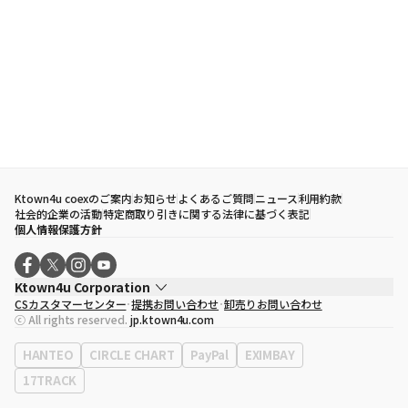
Ktown4u coexのご案内
お知らせ
よくあるご質問
ニュース
利用約款
社会的企業の活動
特定商取り引きに関する法律に基づく表記
個人情報保護方針
Ktown4u Corporation
CSカスタマーセンター
提携お問い合わせ
卸売りお問い合わせ
代表取締役
ソン・ヒョミン
ⓒ All rights reserved.
jp.ktown4u.com
事業者登録番号
120-87-71116
eContext
0120-23-7523
HANTEO
CIRCLE CHART
PayPal
EXIMBAY
事務所住所
ソウル特別市江南区永東大路513、3階(三成洞、coex)
17TRACK