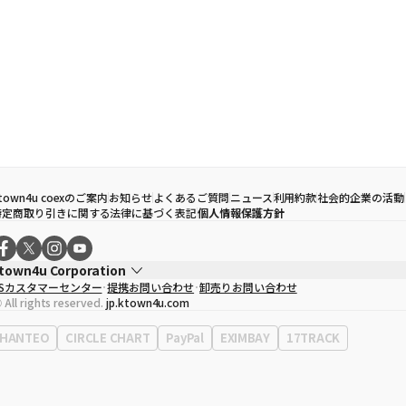
town4u coexのご案内
お知らせ
よくあるご質問
ニュース
利用約款
社会的企業の活動
特定商取り引きに関する法律に基づく表記
個人情報保護方針
town4u Corporation
CSカスタマーセンター
提携お問い合わせ
卸売りお問い合わせ
代表取締役
ソン・ヒョミン
 All rights reserved.
jp.ktown4u.com
事業者登録番号
120-87-71116
Context
0120-23-7523
HANTEO
CIRCLE CHART
PayPal
EXIMBAY
17TRACK
事務所住所
ソウル特別市江南区永東大路513、3階(三成洞、coex)