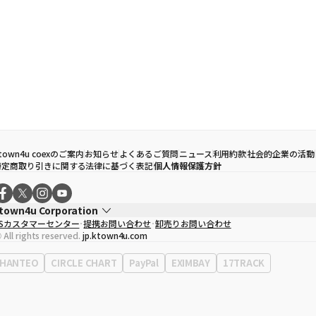
town4u coexのご案内
お知らせ
よくあるご質問
ニュース
利用約款
社会的企業の活動
特定商取り引きに関する法律に基づく表記
個人情報保護方針
town4u Corporation
CSカスタマーセンター
提携お問い合わせ
卸売りお問い合わせ
代表取締役
ソン・ヒョミン
 All rights reserved.
jp.ktown4u.com
事業者登録番号
120-87-71116
Context
0120-23-7523
HANTEO
CIRCLE CHART
PayPal
EXIMBAY
17TRACK
事務所住所
ソウル特別市江南区永東大路513、3階(三成洞、coex)