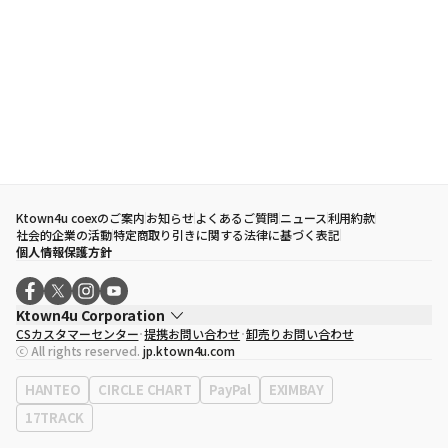
Ktown4u coexのご案内
お知らせ
よくあるご質問
ニュース
利用約款
社会的企業の活動
特定商取り引きに関する法律に基づく表記
個人情報保護方針
Ktown4u Corporation
CSカスタマーセンター
提携お問い合わせ
卸売りお問い合わせ
代表取締役
ソン・ヒョミン
ⓒ All rights reserved.
jp.ktown4u.com
事業者登録番号
120-87-71116
eContext
0120-23-7523
HANTEO
CIRCLE CHART
PayPal
EXIMBAY
事務所住所
ソウル特別市江南区永東大路513、3階(三成洞、coex)
17TRACK