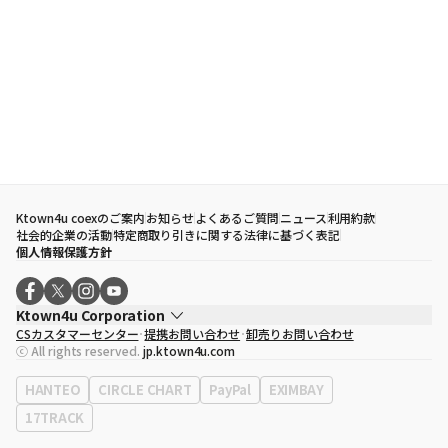
Ktown4u coexのご案内
お知らせ
よくあるご質問
ニュース
利用約款
社会的企業の活動
特定商取り引きに関する法律に基づく表記
個人情報保護方針
Ktown4u Corporation
CSカスタマーセンター
提携お問い合わせ
卸売りお問い合わせ
代表取締役
ソン・ヒョミン
ⓒ All rights reserved.
jp.ktown4u.com
事業者登録番号
120-87-71116
eContext
0120-23-7523
HANTEO
CIRCLE CHART
PayPal
EXIMBAY
事務所住所
ソウル特別市江南区永東大路513、3階(三成洞、coex)
17TRACK