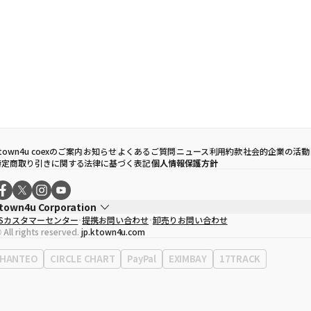
town4u coexのご案内
お知らせ
よくあるご質問
ニュース
利用約款
社会的企業の活動
特定商取り引きに関する法律に基づく表記
個人情報保護方針
town4u Corporation
CSカスタマーセンター
提携お問い合わせ
卸売りお問い合わせ
代表取締役
ソン・ヒョミン
 All rights reserved.
jp.ktown4u.com
事業者登録番号
120-87-71116
Context
0120-23-7523
HANTEO
CIRCLE CHART
PayPal
EXIMBAY
17TRACK
事務所住所
ソウル特別市江南区永東大路513、3階(三成洞、coex)