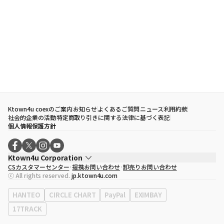
Ktown4u coexのご案内
お知らせ
よくあるご質問
ニュース
利用約款
社会的企業の活動
特定商取り引きに関する法律に基づく表記
個人情報保護方針
Ktown4u Corporation
CSカスタマーセンター
提携お問い合わせ
卸売りお問い合わせ
代表取締役
ソン・ヒョミン
ⓒ All rights reserved.
jp.ktown4u.com
事業者登録番号
120-87-71116
eContext
0120-23-7523
HANTEO
CIRCLE CHART
PayPal
EXIMBAY
事務所住所
ソウル特別市江南区永東大路513、3階(三成洞、coex)
17TRACK