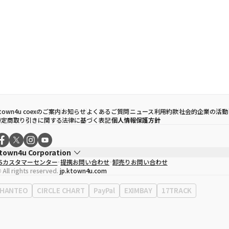
town4u coexのご案内
お知らせ
よくあるご質問
ニュース
利用約款
社会的企業の活動
特定商取り引きに関する法律に基づく表記
個人情報保護方針
town4u Corporation
CSカスタマーセンター
提携お問い合わせ
卸売りお問い合わせ
代表取締役
ソン・ヒョミン
 All rights reserved.
jp.ktown4u.com
事業者登録番号
120-87-71116
Context
0120-23-7523
HANTEO
CIRCLE CHART
PayPal
EXIMBAY
17TRACK
事務所住所
ソウル特別市江南区永東大路513、3階(三成洞、coex)