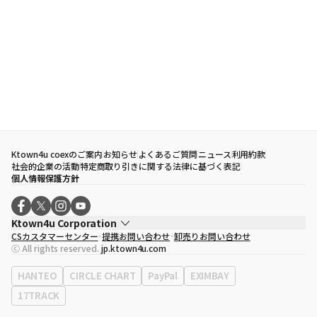
Ktown4u coexのご案内
お知らせ
よくあるご質問
ニュース
利用約款
社会的企業の活動
特定商取り引きに関する法律に基づく表記
個人情報保護方針
Ktown4u Corporation
CSカスタマーセンター
提携お問い合わせ
卸売りお問い合わせ
代表取締役
ソン・ヒョミン
ⓒ All rights reserved.
jp.ktown4u.com
事業者登録番号
120-87-71116
eContext
0120-23-7523
HANTEO
CIRCLE CHART
PayPal
EXIMBAY
事務所住所
ソウル特別市江南区永東大路513、3階(三成洞、coex)
17TRACK