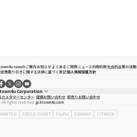
town4u coexのご案内
お知らせ
よくあるご質問
ニュース
利用約款
社会的企業の活動
特定商取り引きに関する法律に基づく表記
個人情報保護方針
town4u Corporation
CSカスタマーセンター
提携お問い合わせ
卸売りお問い合わせ
代表取締役
ソン・ヒョミン
 All rights reserved.
jp.ktown4u.com
事業者登録番号
120-87-71116
Context
0120-23-7523
HANTEO
CIRCLE CHART
PayPal
EXIMBAY
17TRACK
事務所住所
ソウル特別市江南区永東大路513、3階(三成洞、coex)