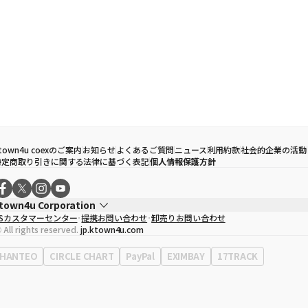
town4u coexのご案内
お知らせ
よくあるご質問
ニュース
利用約款
社会的企業の活動
特定商取り引きに関する法律に基づく表記
個人情報保護方針
town4u Corporation
CSカスタマーセンター
提携お問い合わせ
卸売りお問い合わせ
代表取締役
ソン・ヒョミン
 All rights reserved.
jp.ktown4u.com
事業者登録番号
120-87-71116
Context
0120-23-7523
HANTEO
CIRCLE CHART
PayPal
EXIMBAY
17TRACK
事務所住所
ソウル特別市江南区永東大路513、3階(三成洞、coex)