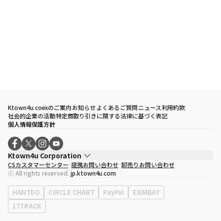
Ktown4u coexのご案内
お知らせ
よくあるご質問
ニュース
利用約款
社会的企業の活動
特定商取り引きに関する法律に基づく表記
個人情報保護方針
Ktown4u Corporation
CSカスタマーセンター
提携お問い合わせ
卸売りお問い合わせ
代表取締役
ソン・ヒョミン
ⓒ All rights reserved.
jp.ktown4u.com
事業者登録番号
120-87-71116
eContext
0120-23-7523
HANTEO
CIRCLE CHART
PayPal
EXIMBAY
事務所住所
ソウル特別市江南区永東大路513、3階(三成洞、coex)
17TRACK