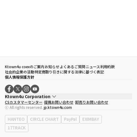
Ktown4u coexのご案内
お知らせ
よくあるご質問
ニュース
利用約款
社会的企業の活動
特定商取り引きに関する法律に基づく表記
個人情報保護方針
Ktown4u Corporation
CSカスタマーセンター
提携お問い合わせ
卸売りお問い合わせ
代表取締役
ソン・ヒョミン
ⓒ All rights reserved.
jp.ktown4u.com
事業者登録番号
120-87-71116
eContext
0120-23-7523
HANTEO
CIRCLE CHART
PayPal
EXIMBAY
事務所住所
ソウル特別市江南区永東大路513、3階(三成洞、coex)
17TRACK