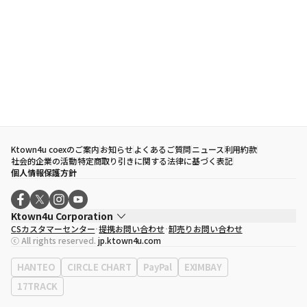
Ktown4u coexのご案内
お知らせ
よくあるご質問
ニュース
利用約款
社会的企業の活動
特定商取り引きに関する法律に基づく表記
個人情報保護方針
Ktown4u Corporation
CSカスタマーセンター
提携お問い合わせ
卸売りお問い合わせ
代表取締役
ソン・ヒョミン
ⓒ All rights reserved.
jp.ktown4u.com
事業者登録番号
120-87-71116
eContext
0120-23-7523
HANTEO
CIRCLE CHART
PayPal
EXIMBAY
事務所住所
ソウル特別市江南区永東大路513、3階(三成洞、coex)
17TRACK